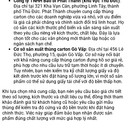
Công ty TNHH Bao bì Phát Thành (khu vực Thủ Đức)
:
Địa chỉ tại 321 Kha Vạn Cân, phường Linh Tây, thành
phố Thủ Đức. Phát Thành chuyên cung cấp thùng
carton cho các doanh nghiệp vừa và nhỏ, với ưu điểm
là giá cả phải chăng và chính sách đổi trả linh hoạt. Họ
có sẵn các kích thước phổ biến và sẵn sàng sản xuất
theo yêu cầu riêng về kích thước, chất liệu. Đây là lựa
chọn tốt cho các văn phòng mới thành lập hoặc có
ngân sách hạn chế.
Cơ sở sản xuất thùng carton Gò Vấp
: Địa chỉ tại 456 Lê
Đức Thọ, phường 15, quận Gò Vấp. Cơ sở này nổi bật
với khả năng cung cấp thùng carton đựng hồ sơ giá rẻ,
phù hợp cho nhu cầu lưu trữ tạm thời hoặc ít di chuyển.
Tuy nhiên, bạn nên kiểm tra kỹ chất lượng giấy và độ
kết dính trước khi đặt hàng số lượng lớn, vì một số sản
phẩm có thể sử dụng giấy tái chế với độ bền thấp hơn.
Khi lựa chọn nhà cung cấp, bạn nên yêu cầu báo giá chi tiết
theo số lượng, kích thước và chất liệu cụ thể, đồng thời tham
khảo đánh giá từ khách hàng cũ hoặc yêu cầu gửi mẫu
thùng để kiểm tra độ cứng và độ bền trước khi đặt hàng
chính thức. Việc này giúp đảm bảo bạn nhận được sản
phẩm đúng chất lượng với mức giá hợp lý nhất.