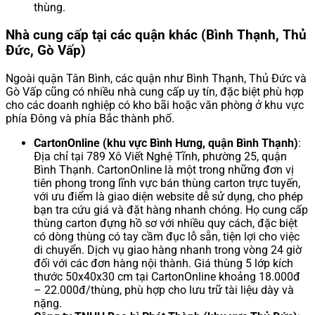
thùng.
Nhà cung cấp tại các quận khác (Bình Thạnh, Thủ
Đức, Gò Vấp)
Ngoài quận Tân Bình, các quận như Bình Thạnh, Thủ Đức và
Gò Vấp cũng có nhiều nhà cung cấp uy tín, đặc biệt phù hợp
cho các doanh nghiệp có kho bãi hoặc văn phòng ở khu vực
phía Đông và phía Bắc thành phố.
CartonOnline (khu vực Bình Hưng, quận Bình Thạnh)
:
Địa chỉ tại 789 Xô Viết Nghệ Tĩnh, phường 25, quận
Bình Thạnh. CartonOnline là một trong những đơn vị
tiên phong trong lĩnh vực bán thùng carton trực tuyến,
với ưu điểm là giao diện website dễ sử dụng, cho phép
bạn tra cứu giá và đặt hàng nhanh chóng. Họ cung cấp
thùng carton đựng hồ sơ với nhiều quy cách, đặc biệt
có dòng thùng có tay cầm đục lỗ sẵn, tiện lợi cho việc
di chuyển. Dịch vụ giao hàng nhanh trong vòng 24 giờ
đối với các đơn hàng nội thành. Giá thùng 5 lớp kích
thước 50x40x30 cm tại CartonOnline khoảng 18.000đ
– 22.000đ/thùng, phù hợp cho lưu trữ tài liệu dày và
nặng.