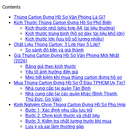
Contents
Thùng Carton Đựng Hồ Sơ Văn Phòng Là Gì?
Kích Thước Thùng Carton Đựng Hồ Sơ Phổ Biến
Kích thước nhỏ (phù hợp A4, tài liệu thường)
Kích thước trung bình (hồ sơ dày, tài liệu khổ lớn)
Kích thước lớn (lưu trữ số lượng nhiều)
Chất Liệu Thùng Carton: 3 Lớp Hay 5 Lớp?
So sánh độ bền và giá thành
Giá Thùng Carton Đựng Hồ Sơ Văn Phòng Mới Nhất
(2026)
Bảng giá theo kích thước
Yếu tố ảnh hưởng đến giá
Mẹo tiết kiệm khi mua thùng carton đựng hồ sơ
Mua Thùng Carton Đựng Hồ Sơ Ở Đâu TPHCM Uy Tín?
Nhà cung cấp tại quận Tân Bình
Nhà cung cấp tại các quận khác (Bình Thạnh,
Thủ Đức, Gò Vấp)
Kinh Nghiệm Chọn Thùng Carton Đựng Hồ Sơ Phù Hợp
Bước 1: Xác định nhu cầu lưu trữ
Bước 2: Chọn kích thước và chất liệu
Bước 3: Kiểm tra chất lượng trước khi mua
Lưu ý và sai lầm thường gặp