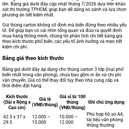
lên. Bảng giá dưới đây cập nhật tháng 7/2026 dựa trên khảo
sát thị trường TPHCM, giúp bạn dễ dàng so sánh và lựa chọn
phương án tiết kiệm nhất.
Giá thùng carton không cố định mà biến động theo nhiều yếu
tố. Để giúp bạn có cái nhìn tổng quan và đưa ra quyết định
mua hàng thông minh, chúng tôi phân tích chi tiết bảng giá
theo kích thước phổ biến, các yếu tố ảnh hưởng và mẹo tiết
kiệm chi phí.
Bảng giá theo kích thước
Bảng giá dưới đây áp dụng cho thùng carton 3 lớp (loại phổ
biến nhất trong văn phòng), chưa bao gồm in ấn và chi phí
vận chuyển. Giá có thể thay đổi tùy theo nhà cung cấp và
thời điểm đặt hàng.
Kích thước
Giá sỉ từ 100
Giá lẻ
(Dài x Rộng x
thùng
Ghi chú ứng dụng
(VNĐ/thùng)
Cao cm)
(VNĐ/thùng)
Phù hợp hồ sơ A4,
42.5 x 37 x
12.000 –
10.000 –
tài liệu văn phòng
29.5
15.000
12.000
thông thường