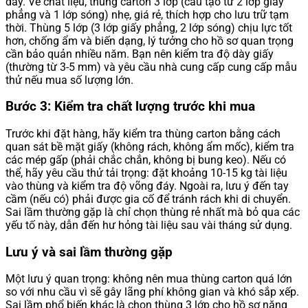
dày. Về chất liệu, thùng carton 3 lớp (cấu tạo từ 2 lớp giấy
phẳng và 1 lớp sóng) nhẹ, giá rẻ, thích hợp cho lưu trữ tạm
thời. Thùng 5 lớp (3 lớp giấy phẳng, 2 lớp sóng) chịu lực tốt
hơn, chống ẩm và biến dạng, lý tưởng cho hồ sơ quan trọng
cần bảo quản nhiều năm. Bạn nên kiểm tra độ dày giấy
(thường từ 3-5 mm) và yêu cầu nhà cung cấp cung cấp mẫu
thử nếu mua số lượng lớn.
Bước 3: Kiểm tra chất lượng trước khi mua
Trước khi đặt hàng, hãy kiểm tra thùng carton bằng cách
quan sát bề mặt giấy (không rách, không ẩm mốc), kiểm tra
các mép gấp (phải chắc chắn, không bị bung keo). Nếu có
thể, hãy yêu cầu thử tải trọng: đặt khoảng 10-15 kg tài liệu
vào thùng và kiểm tra độ võng đáy. Ngoài ra, lưu ý đến tay
cầm (nếu có) phải được gia cố để tránh rách khi di chuyển.
Sai lầm thường gặp là chỉ chọn thùng rẻ nhất mà bỏ qua các
yếu tố này, dẫn đến hư hỏng tài liệu sau vài tháng sử dụng.
Lưu ý và sai lầm thường gặp
Một lưu ý quan trọng: không nên mua thùng carton quá lớn
so với nhu cầu vì sẽ gây lãng phí không gian và khó sắp xếp.
Sai lầm phổ biến khác là chọn thùng 3 lớp cho hồ sơ nặng