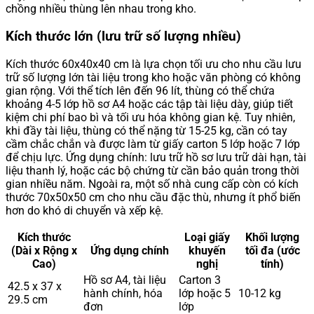
chồng nhiều thùng lên nhau trong kho.
Kích thước lớn (lưu trữ số lượng nhiều)
Kích thước 60x40x40 cm là lựa chọn tối ưu cho nhu cầu lưu
trữ số lượng lớn tài liệu trong kho hoặc văn phòng có không
gian rộng. Với thể tích lên đến 96 lít, thùng có thể chứa
khoảng 4-5 lớp hồ sơ A4 hoặc các tập tài liệu dày, giúp tiết
kiệm chi phí bao bì và tối ưu hóa không gian kệ. Tuy nhiên,
khi đầy tài liệu, thùng có thể nặng từ 15-25 kg, cần có tay
cầm chắc chắn và được làm từ giấy carton 5 lớp hoặc 7 lớp
để chịu lực. Ứng dụng chính: lưu trữ hồ sơ lưu trữ dài hạn, tài
liệu thanh lý, hoặc các bộ chứng từ cần bảo quản trong thời
gian nhiều năm. Ngoài ra, một số nhà cung cấp còn có kích
thước 70x50x50 cm cho nhu cầu đặc thù, nhưng ít phổ biến
hơn do khó di chuyển và xếp kệ.
Kích thước
Loại giấy
Khối lượng
(Dài x Rộng x
Ứng dụng chính
khuyến
tối đa (ước
Cao)
nghị
tính)
Hồ sơ A4, tài liệu
Carton 3
42.5 x 37 x
hành chính, hóa
lớp hoặc 5
10-12 kg
29.5 cm
đơn
lớp