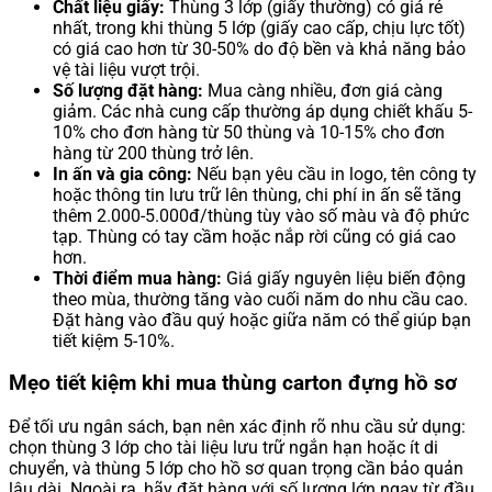
Chất liệu giấy:
Thùng 3 lớp (giấy thường) có giá rẻ
nhất, trong khi thùng 5 lớp (giấy cao cấp, chịu lực tốt)
có giá cao hơn từ 30-50% do độ bền và khả năng bảo
vệ tài liệu vượt trội.
Số lượng đặt hàng:
Mua càng nhiều, đơn giá càng
giảm. Các nhà cung cấp thường áp dụng chiết khấu 5-
10% cho đơn hàng từ 50 thùng và 10-15% cho đơn
hàng từ 200 thùng trở lên.
In ấn và gia công:
Nếu bạn yêu cầu in logo, tên công ty
hoặc thông tin lưu trữ lên thùng, chi phí in ấn sẽ tăng
thêm 2.000-5.000đ/thùng tùy vào số màu và độ phức
tạp. Thùng có tay cầm hoặc nắp rời cũng có giá cao
hơn.
Thời điểm mua hàng:
Giá giấy nguyên liệu biến động
theo mùa, thường tăng vào cuối năm do nhu cầu cao.
Đặt hàng vào đầu quý hoặc giữa năm có thể giúp bạn
tiết kiệm 5-10%.
Mẹo tiết kiệm khi mua thùng carton đựng hồ sơ
Để tối ưu ngân sách, bạn nên xác định rõ nhu cầu sử dụng:
chọn thùng 3 lớp cho tài liệu lưu trữ ngắn hạn hoặc ít di
chuyển, và thùng 5 lớp cho hồ sơ quan trọng cần bảo quản
lâu dài. Ngoài ra, hãy đặt hàng với số lượng lớn ngay từ đầu