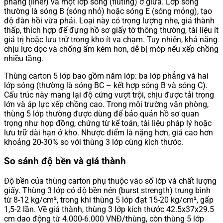
phẳng (liner) và một lớp sóng (fluting) ở giữa. Lớp sóng
thường là sóng B (sóng nhỏ) hoặc sóng E (sóng mỏng), tạo
độ đàn hồi vừa phải. Loại này có trọng lượng nhẹ, giá thành
thấp, thích hợp để đựng hồ sơ giấy tờ thông thường, tài liệu ít
giá trị hoặc lưu trữ trong kho ít va chạm. Tuy nhiên, khả năng
chịu lực dọc và chống ẩm kém hơn, dễ bị móp nếu xếp chồng
nhiều tầng.
Thùng carton 5 lớp bao gồm năm lớp: ba lớp phẳng và hai
lớp sóng (thường là sóng BC – kết hợp sóng B và sóng C).
Cấu trúc này mang lại độ cứng vượt trội, chịu được tải trọng
lớn và áp lực xếp chồng cao. Trong môi trường văn phòng,
thùng 5 lớp thường được dùng để bảo quản hồ sơ quan
trọng như hợp đồng, chứng từ kế toán, tài liệu pháp lý hoặc
lưu trữ dài hạn ở kho. Nhược điểm là nặng hơn, giá cao hơn
khoảng 20-30% so với thùng 3 lớp cùng kích thước.
So sánh độ bền và giá thành
Độ bền của thùng carton phụ thuộc vào số lớp và chất lượng
giấy. Thùng 3 lớp có độ bền nén (burst strength) trung bình
từ 8-12 kg/cm², trong khi thùng 5 lớp đạt 15-20 kg/cm², gấp
1,5-2 lần. Về giá thành, thùng 3 lớp kích thước 42.5x37x29.5
cm dao động từ 4.000-6.000 VNĐ/thùng, còn thùng 5 lớp