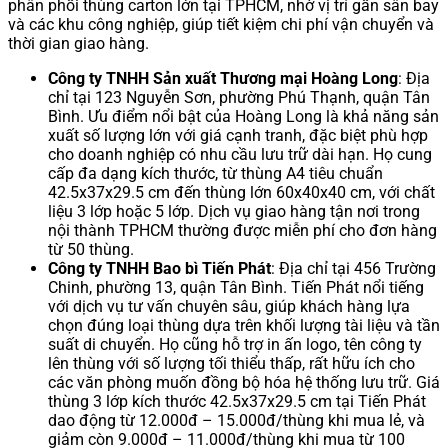
phân phối thùng carton lớn tại TPHCM, nhờ vị trí gần sân bay
và các khu công nghiệp, giúp tiết kiệm chi phí vận chuyển và
thời gian giao hàng.
Công ty TNHH Sản xuất Thương mại Hoàng Long
: Địa
chỉ tại 123 Nguyễn Sơn, phường Phú Thạnh, quận Tân
Bình. Ưu điểm nổi bật của Hoàng Long là khả năng sản
xuất số lượng lớn với giá cạnh tranh, đặc biệt phù hợp
cho doanh nghiệp có nhu cầu lưu trữ dài hạn. Họ cung
cấp đa dạng kích thước, từ thùng A4 tiêu chuẩn
42.5x37x29.5 cm đến thùng lớn 60x40x40 cm, với chất
liệu 3 lớp hoặc 5 lớp. Dịch vụ giao hàng tận nơi trong
nội thành TPHCM thường được miễn phí cho đơn hàng
từ 50 thùng.
Công ty TNHH Bao bì Tiến Phát
: Địa chỉ tại 456 Trường
Chinh, phường 13, quận Tân Bình. Tiến Phát nổi tiếng
với dịch vụ tư vấn chuyên sâu, giúp khách hàng lựa
chọn đúng loại thùng dựa trên khối lượng tài liệu và tần
suất di chuyển. Họ cũng hỗ trợ in ấn logo, tên công ty
lên thùng với số lượng tối thiểu thấp, rất hữu ích cho
các văn phòng muốn đồng bộ hóa hệ thống lưu trữ. Giá
thùng 3 lớp kích thước 42.5x37x29.5 cm tại Tiến Phát
dao động từ 12.000đ – 15.000đ/thùng khi mua lẻ, và
giảm còn 9.000đ – 11.000đ/thùng khi mua từ 100