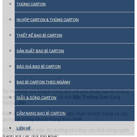
THÙNG CARTON
IN HỘP CARTON & THÙNG CARTON
THIẾT KẾ BAO BÌ CARTON
SẢN XUẤT BAO BÌ CARTON
BÁO GIÁ BAO BÌ CARTON
BAO BÌ CARTON THEO NGÀNH
Sự hài lòng của khách hàng đối với giải pháp bao bì thùng
carton chính là yếu tố cốt lõi mà
Bắc Trường Sơn
đang
GIẤY & SÓNG CARTON
hướng đến.
Đây là điều kiện tiên quyết để giữ chân khách hàng và xây
CẨM NANG BAO BÌ CARTON
dựng hệ thống khách hàng thân thiết
LIÊN HỆ
Đồng thời phát triển thị trường và nâng cao khả năng cạnh
tranh với các đối thủ khác