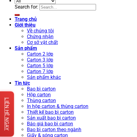
Search for:
Trang chủ
Giới thiệu
Về chúng tôi
Chứng nhận
Cơ sở vật chất
Sản phẩm
Carton 2 lớp
Carton 3 lớp
Carton 5 lớp
Carton 7 lớp
Sản phẩm khác
Tin tức
Bao bì carton
Hộp carton
LIÊN HỆ NGAY
Thùng carton
In hộp carton & thùng carton
Thiết kế bao bì carton
Sản xuất bao bì carton
Báo giá bao bì carton
Bao bì carton theo ngành
Giấy & sóng carton