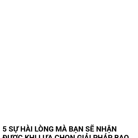
5 SỰ HÀI LÒNG MÀ BẠN SẼ NHẬN
ĐƯỢC KHI LỰA CHỌN GIẢI PHÁP BAO