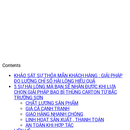
Contents
KHẢO SÁT SỰ THỎA MÃN KHÁCH HÀNG : GIẢI PHÁP
ĐO LƯỜNG CHỈ SỐ HÀI LÒNG HIỆU QUẢ
5 SỰ HÀI LÒNG MÀ BẠN SẼ NHẬN ĐƯỢC KHI LỰA
CHỌN GIẢI PHÁP BAO BÌ THÙNG CARTON TỪ BẮC
TRƯỜNG SƠN
CHẤT LƯỢNG SẢN PHẨM
GIÁ CẢ CẠNH TRANH
GIAO HÀNG NHANH CHÓNG
LINH HOẠT SẢN XUẤT , THANH TOÁN
AN TOÀN KHI HỢP TÁC